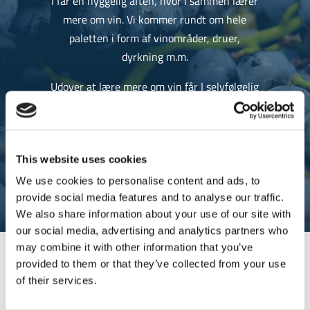
I får en hyggelig aften, hvor I sammen lærer
mere om vin. Vi kommer rundt om hele
paletten i form af vinområder, druer,
dyrkning m.m.
Udover at lære mere om vin får I selvfølgelig
også lov til at smage på en masse forskellige
vine, fra nogle af verden største vinnationer.
Det giver dig rig mulighed for at få en
fornemmelse for, hvad du kan lide, og hvad
This website uses cookies
du ikke kan lide. Vi skræddersyr en fantastisk
We use cookies to personalise content and ads, to
oplevelse for alle, der ønsker en vinsmagning.
provide social media features and to analyse our traffic.
We also share information about your use of our site with
our social media, advertising and analytics partners who
may combine it with other information that you’ve
provided to them or that they’ve collected from your use
of their services.
Vi tilbyder smagninger, gavekort
m.m. i vores vinhandel i Odense