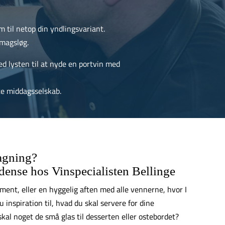
em til netop din yndlingsvariant.
smagsløg.
ed lysten til at nyde en portvin med
te middagsselskab.
agning?
dense hos Vinspecialisten Bellinge
ent, eller en hyggelig aften med alle vennerne, hvor I
inspiration til, hvad du skal servere for dine
al noget de små glas til desserten eller ostebordet?