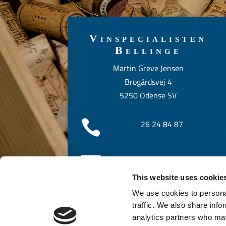
Vinspecialisten
Bellinge
Martin Greve Jensen
Brogårdsvej 4
5250 Odense SV

26 24 84 87

info@bellingevin.dk
This website uses cookie

Følg os på Facebook
We use cookies to personal
traffic. We also share info
analytics partners who may