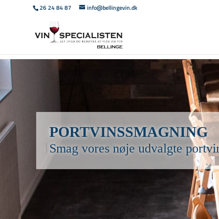
26 24 84 87
info@bellingevin.dk
PORTVINS­SMAGNING
Smag vores nøje udvalgte portv