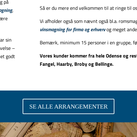
ng på
Så er du mere end velkommen til at ringe til os 
agning
,
lære
Vi afholder også som nævnt også bl.a. romsma
vinsmagning for firma og erhverv
og meget ande
ar sin
Bemærk, minimum 15 personer i en gruppe, fø
evelse –
Vores kunder kommer fra hele Odense og rest
 et godt
Fangel, Haarby, Broby og Bellinge.
SE ALLE ARRANGEMENTER