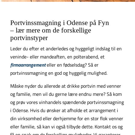
Portvinssmagning i Odense på Fyn
– lær mere om de forskellige
portvinstyper
Leder du efter et anderledes og hyggeligt indslag til en
veninde- eller mandeaften, en polterabend, et
firmaarrangement
eller en fødselsdag? Så er
portvinssmagning en god og hyggelig mulighed.
Måske nyder du allerede at drikke portvin med venner
og familie, men vil du gerne lære endnu mere? Så kom
og prøv vores vinhandels spændende portvinssmagning
i Odense. Hvis du ønsker at afholde et arrangement i
din virksomhed eller derhjemme for en stor flok venner
eller familie, så kan vi også tilbyde dette. Kontakt os og
få en snak om de forskellige muligheder. Vi garanterer,