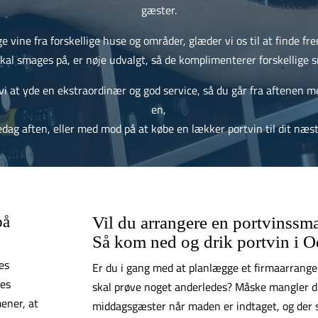
gæster.
e vine fra forskellige huse og områder, glæder vi os til at finde fr
skal smages på, er nøje udvalgt, så de komplimenterer forskellige 
vi at yde en ekstraordinær og god service, så du går fra aftenen m
en,
redag aften, eller med mod på at købe en lækker portvin til dit næs
på
Vil du arrangere en portvinssm
Så kom ned og drik portvin i O
es
Er du i gang med at planlægge et firmaarrangem
res
skal prøve noget anderledes? Måske mangler du 
mener, at
middagsgæster når maden er indtaget, og der sk