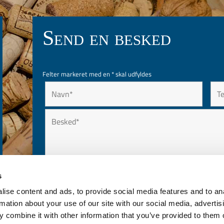
Send en besked
Felter markeret med en
*
skal udfyldes
s
ise content and ads, to provide social media features and to an
rmation about your use of our site with our social media, advertis
 combine it with other information that you’ve provided to them o