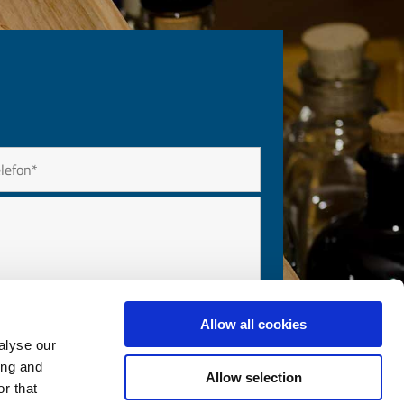
Allow all cookies
alyse our
ing and
Allow selection
r that