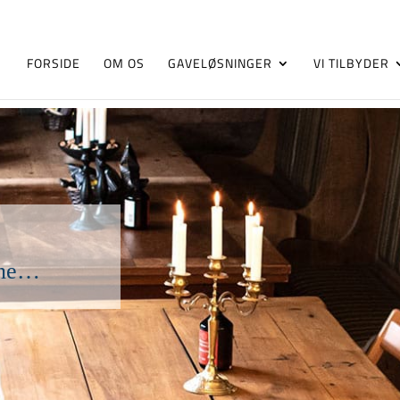
FORSIDE
OM OS
GAVELØSNINGER
VI TILBYDER
ine…