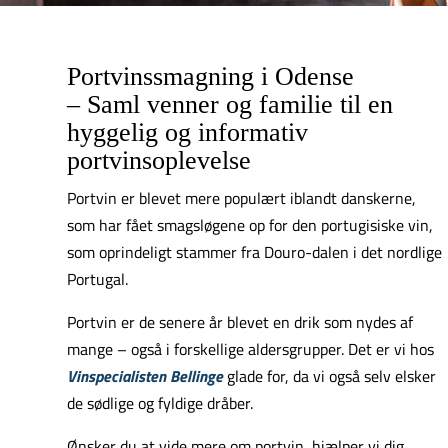
Portvinssmagning i Odense
– Saml venner og familie til en
hyggelig og informativ
portvinsoplevelse
Portvin er blevet mere populært iblandt danskerne,
som har fået smagsløgene op for den portugisiske vin,
som oprindeligt stammer fra Douro-dalen i det nordlige
Portugal.
Portvin er de senere år blevet en drik som nydes af
mange – også i forskellige aldersgrupper. Det er vi hos
Vinspecialisten Bellinge
glade for, da vi også selv elsker
de sødlige og fyldige dråber.
Ønsker du at vide mere om portvin, hjælper vi dig