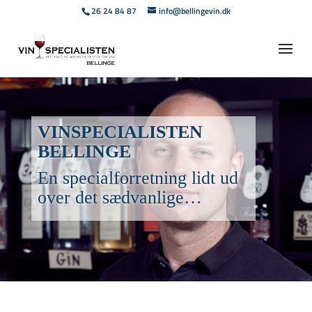
26 24 84 87
info@bellingevin.dk
VINSPECIALIST­EN
BELLINGE
En specialforretning lidt ud
over det sædvanlige…