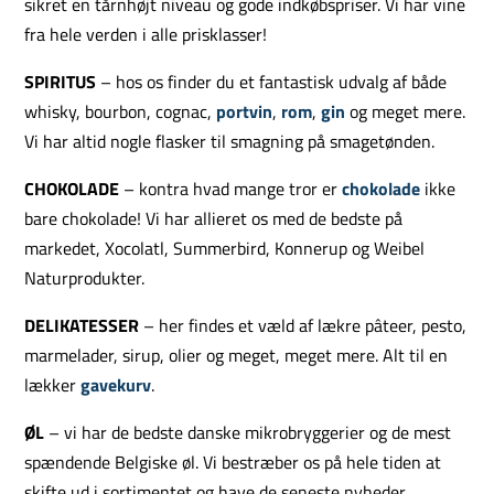
sikret en tårnhøjt niveau og gode indkøbspriser. Vi har vine
fra hele verden i alle prisklasser!
SPIRITUS
– hos os finder du et fantastisk udvalg af både
whisky, bourbon, cognac,
portvin
,
rom
,
gin
og meget mere.
Vi har altid nogle flasker til smagning på smagetønden.
CHOKOLADE
– kontra hvad mange tror er
chokolade
ikke
bare chokolade! Vi har allieret os med de bedste på
markedet, Xocolatl, Summerbird, Konnerup og Weibel
Naturprodukter.
DELIKATESSER
– her findes et væld af lækre pâteer, pesto,
marmelader, sirup, olier og meget, meget mere. Alt til en
lækker
gavekurv
.
ØL
– vi har de bedste danske mikrobryggerier og de mest
spændende Belgiske øl. Vi bestræber os på hele tiden at
skifte ud i sortimentet og have de seneste nyheder.