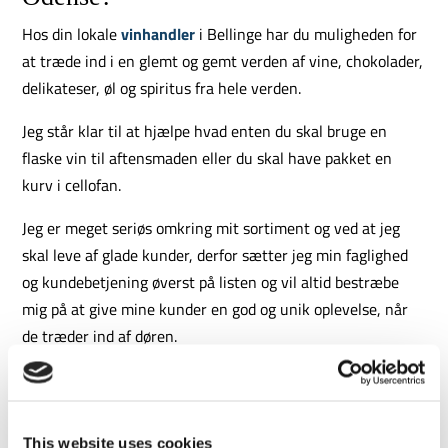
Hos din lokale
vinhandler
i Bellinge har du muligheden for
at træde ind i en glemt og gemt verden af vine, chokolader,
delikateser, øl og spiritus fra hele verden.
Jeg står klar til at hjælpe hvad enten du skal bruge en
flaske vin til aftensmaden eller du skal have pakket en
kurv i cellofan.
Jeg er meget seriøs omkring mit sortiment og ved at jeg
skal leve af glade kunder, derfor sætter jeg min faglighed
og kundebetjening øverst på listen og vil altid bestræbe
mig på at give mine kunder en god og unik oplevelse, når
de træder ind af døren.
Jeg har altid adskillige forskellige flasker åbne på
smagetønden, så du som kunde, har mulighed for at smage
på diverse spiritus eller vine og derefter træffe dit eget
This website uses cookies