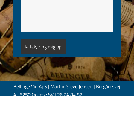
Bellinge Vin ApS | Martin Greve Jensen | Brogårdsvej
4 | 5250 Odense SV | 26 24 84 87 |
info@bellingevin.dk |
CVR 45 71 52 21