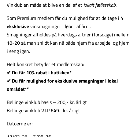
Vinklub en måde at blive en del af et
lokalt fællesskab
.
Som Premium medlem får du mulighed for at deltage i 4
eksklusive
vinsmagninger i løbet af året.
Smagninger afholdes på hverdags aftner (Torsdage) mellem
18-20 så man snildt kan nå både hjem fra arbejde, og hjem
i seng igen.
Helt konkret betyder et medlemskab:
✔ Du får 10% rabat i butikken*
✔ Du får mulighed for eksklusive
smagninger i lokal
området**
Bellinge vinklub basis – 200,- kr. årligt
Bellinge vinklub V.I.P 649.- kr. årligt
Datoerne er:
12/03-26 – 7/05-26