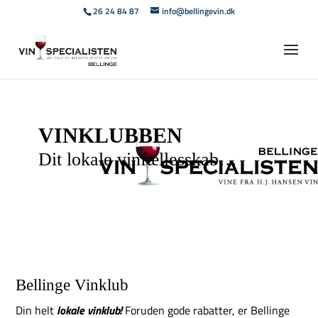
26 24 84 87
info@bellingevin.dk
VINKLUBBEN­
Dit lokale vinfællesskab…
Bellinge Vinklub
Din helt
lokale vinklub!
Foruden gode rabatter, er Bellinge