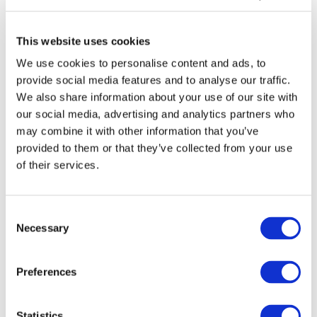
Vælger man
Vinspecialisten Bellinge
som sin
favorit butik
,
støtter man os direkte ved
ALLE
vinkøb!
This website uses cookies
Man kan på denne måde med god samvittighed få
We use cookies to personalise content and ads, to
inspiration i butikken, og handle på nettet!
provide social media features and to analyse our traffic.
We also share information about your use of our site with
Det er gratis for dig at være medlem.
our social media, advertising and analytics partners who
Du sparer 5% hver gang du handler online eller i butikken,
may combine it with other information that you’ve
provided to them or that they’ve collected from your use
når du logger ind.
of their services.
Som medlem af Sélection vinklub har du en række fordele og
muligheder:
Consent
Necessary
✔ Du får en kontantrabat på 5%, når du handler på online
Selection
eller i butik
✔ Kan købe særlige vine med Sélection-rabat
Preferences
✔ Du bliver inviteret til vinsmagning i dit område
✔ Du får mulighed for at lave dit eget vinkort
Statistics