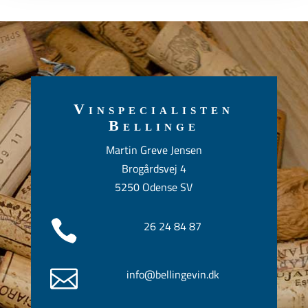
Vinspecialisten
Bellinge
Martin Greve Jensen
Brogårdsvej 4
5250 Odense SV

26 24 84 87

info@bellingevin.dk